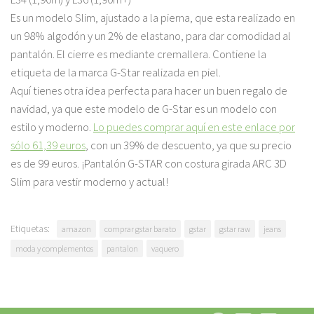
Es un modelo Slim, ajustado a la pierna, que esta realizado en
un 98% algodón y un 2% de elastano, para dar comodidad al
pantalón. El cierre es mediante cremallera. Contiene la
etiqueta de la marca G-Star realizada en piel.
Aquí tienes otra idea perfecta para hacer un buen regalo de
navidad, ya que este modelo de G-Star es un modelo con
estilo y moderno.
Lo puedes comprar aquí en este enlace por
sólo 61,39 euros
, con un 39% de descuento, ya que su precio
es de 99 euros. ¡Pantalón G-STAR con costura girada ARC 3D
Slim para vestir moderno y actual!
Etiquetas:
amazon
comprar gstar barato
gstar
gstar raw
jeans
moda y complementos
pantalon
vaquero