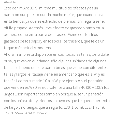
oscuro.
Este denim Arc 3D Slim, trae multitud de efectos y es un
pantalón que puesto queda mucho mejor, que cuando lo ves
en la tienda, ya que es estrecho de piernas, sin llegar a ser el
pitillo pegado. Además lleva efecto desgastado tanto en la
pernera como en la parte del trasero. Viene con los filos
gastados de los bajos y en los bolsillos traseros, que le da un
toque más actual y moderno.
Ahora mismo está disponible en casi todas las tallas, pero date
prisa, que ya van quedando sólo algunas unidades de algunos
tallas. Lo bueno de este pantalón es que viene con diferentes
tallas y largos, el tallaje viene en americano que es la W, y es
tan fácil como sumarle 10 a la W, por ejemplo si el pantalón
que venden es W30 es equivalente a una talla 40 (30 + 10). Y los
largos L son importantes también porque al ser un pantalón
con los bajos rotos y efectos, lo suyo es que te quede perfecto
de largo y no tengas que arreglarlo. L30 (1,65m), L32 (1,75m),
L34 (1,90m) y L36 (1,90m+)