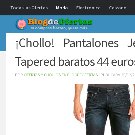
Todas las Ofertas
Moda
Electronica
Calzado
Debajo del contenido
¡Chollo! Pantalones
Tapered baratos 44 eur
POR
OFERTAS Y CHOLLOS EN BLOGDEOFERTAS
· PUBLICADA
29/12/