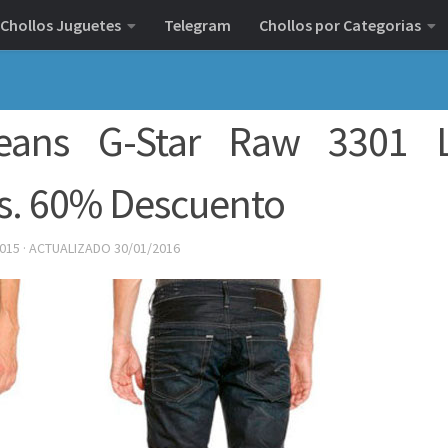
Chollos Juguetes
Telegram
Chollos por Categorias
 Jeans G-Star Raw 3301 
os. 60% Descuento
2015
· ACTUALIZADO
30/01/2016