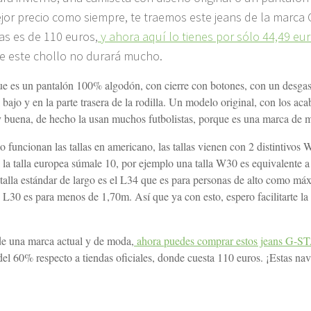
 mejor precio como siempre, te traemos este jeans de la marca 
as es de 110 euros,
y ahora aquí lo tienes por sólo 44,49 eu
que este chollo no durará mucho.
e es un pantalón 100% algodón, con cierre con botones, con un desga
bajo y en la parte trasera de la rodilla. Un modelo original, con los ac
buena, de hecho la usan muchos futbolistas, porque es una marca de 
mo funcionan las tallas en americano, las tallas vienen con 2 distintivos 
a la talla europea súmale 10, por ejemplo una talla W30 es equivalente 
la talla estándar de largo es el L34 que es para personas de alto como m
30 es para menos de 1,70m. Así que ya con esto, espero facilitarte la
, de una marca actual y de moda,
ahora puedes comprar estos jeans G-
del 60% respecto a tiendas oficiales, donde cuesta 110 euros. ¡Estas na