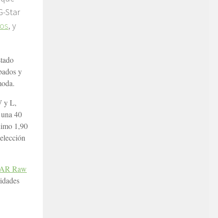
G-Star
ros
, y
stado
abados y
moda.
W y L,
a una 40
áximo 1,90
 elección
STAR Raw
vidades