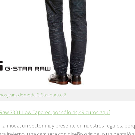
unos jeans de moda G-Star baratos?
Raw 3301 Low Tapered por sólo 44,49 euros aquí
la moda, un sector muy presente en nuestros regalos, por
ra invierno, una camiseta con diseño original o un pantalón