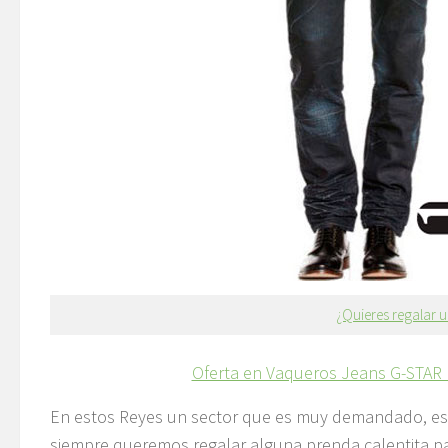
¿Quieres regalar 
Oferta en Vaqueros Jeans G-STAR 
En estos Reyes un sector que es muy demandado, es 
siempre queremos regalar alguna prenda calentita pa