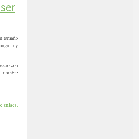
ser
an tamaño
tangular y
acero con
el nombre
e enlace.