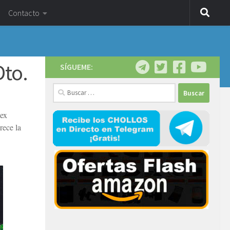
Contacto
Dto.
SÍGUEME:
Buscar:
tex
rece la