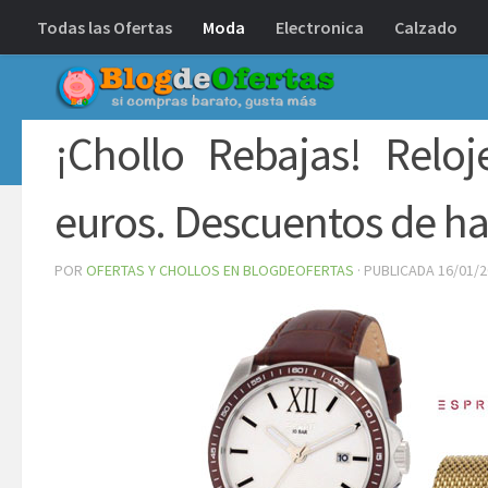
Todas las Ofertas
Moda
Electronica
Calzado
Debajo del contenido
¡Chollo Rebajas! Relo
euros. Descuentos de h
POR
OFERTAS Y CHOLLOS EN BLOGDEOFERTAS
· PUBLICADA
16/01/