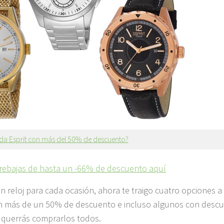
oda Esprit con más del 50% de descuento?
 rebajas de hasta un -66% de descuento aquí
un reloj para cada ocasión, ahora te traigo cuatro opciones 
on más de un 50% de descuento e incluso algunos con desc
e querrás comprarlos todos.