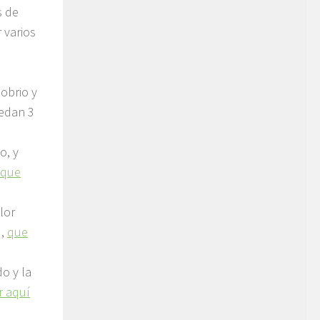
s de
 varios
sobrio y
edan 3
o, y
 que
lor
d,
que
do y la
 aquí