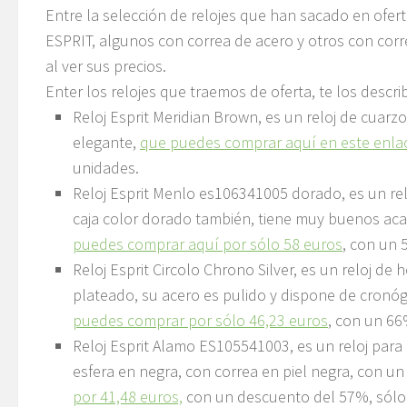
Entre la selección de relojes que han sacado en ofer
ESPRIT, algunos con correa de acero y otros con corre
al ver sus precios.
Enter los relojes que traemos de oferta, te los descri
Reloj Esprit Meridian Brown
, es un reloj de cuarz
elegante,
que puedes comprar aquí en este enlac
unidades.
Reloj Esprit Menlo es106341005 dorado
, es un r
caja color dorado también, tiene muy buenos ac
puedes comprar aquí por sólo 58 euros
, con un
Reloj Esprit Circolo Chrono Silver
, es un reloj de
plateado, su acero es pulido y dispone de cronóg
puedes comprar por sólo 46,23 euros
, con un 6
Reloj Esprit Alamo ES105541003
, es un reloj par
esfera en negra, con correa en piel negra, con 
por 41,48 euros,
con un descuento del 57%, sólo