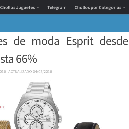
Chollos Juguetes
Telegram
Chollos por Categorias
jes de moda Esprit desd
asta 66%
2016
· ACTUALIZADO
04/02/2016