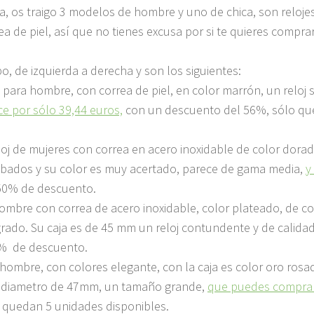
ta, os traigo 3 modelos de hombre y uno de chica, son reloje
a de piel, así que no tienes excusa por si te quieres comprar
bo, de izquierda a derecha y son los siguientes:
o para hombre, con correa de piel, en color marrón, un reloj 
e por sólo 39,44 euros,
con un descuento del 56%, sólo qu
eloj de mujeres con correa en acero inoxidable de color dorad
abados y su color es muy acertado, parece de gama media,
y
 50% de descuento.
 hombre con correa de acero inoxidable, color plateado, de co
rado. Su caja es de 45 mm un reloj contundente y de calida
6% de descuento.
a hombre, con colores elegante, con la caja es color oro rosa
un diametro de 47mm, un tamaño grande,
que puedes comprar
 quedan 5 unidades disponibles.