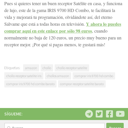
Pues si quieres tener un buen receptor Satélite en casa, y funciona
de lujo, este de la gama IRIS 9700 HD Combo, te facilitará la
vida y mejorará tu programación, olvidándote así, del eterno
Y ahora lo puedes
Sálvame que está a todas horas en televisión.
comprar aquí en este enlace por sólo 98 euros
, cuando
normalmente no baja de 120 euros, un precio muy bueno para un
receptor mejor. ¡Por qué si pagas menos, te gustará más!
Etiquetas:
amazon
chollo
chollo receptor satelite
chollo receptor satelite iris
chollos amazon
comprar iris 9700 hd combo
comprar iris 9700 hd combo barato
comprar receptor satelite barato
SÍGUEME:
Buscar: