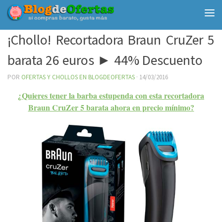
Debajo del contenido
¡Chollo! Recortadora Braun CruZer 5
barata 26 euros ► 44% Descuento
POR
OFERTAS Y CHOLLOS EN BLOGDEOFERTAS
·
14/03/2016
¿Quieres tener la barba estupenda con esta recortadora
Braun CruZer 5 barata ahora en precio mínimo?