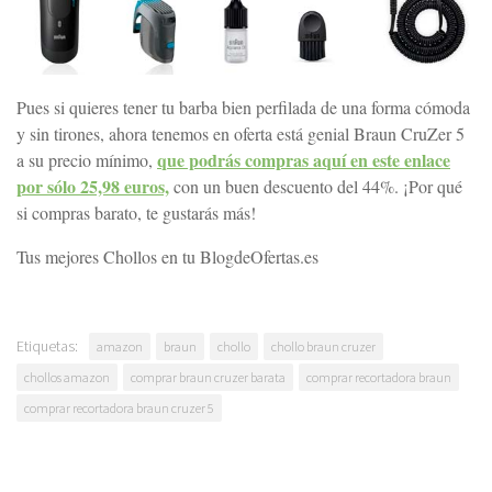
Pues si quieres tener tu barba bien perfilada de una forma cómoda
y sin tirones, ahora tenemos en oferta está genial Braun CruZer 5
que podrás compras aquí en este enlace
a su precio mínimo,
por sólo 25,98 euros,
con un buen descuento del 44%. ¡Por qué
si compras barato, te gustarás más!
Tus mejores Chollos en tu BlogdeOfertas.es
Etiquetas:
amazon
braun
chollo
chollo braun cruzer
chollos amazon
comprar braun cruzer barata
comprar recortadora braun
comprar recortadora braun cruzer 5