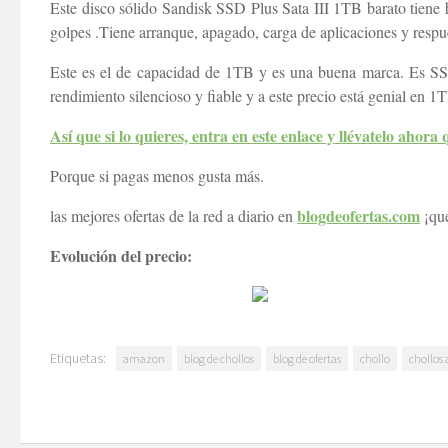
Este disco sólido Sandisk SSD Plus Sata III 1TB barato tiene 
golpes .Tiene arranque, apagado, carga de aplicaciones y respu
Este es el de capacidad de 1TB y es una buena marca. Es SSD
rendimiento silencioso y fiable y a este precio está genial en 1
Así que si lo quieres, entra en este enlace y llévatelo ahora
Porque si pagas menos gusta más.
blogdeofertas.com
las mejores ofertas de la red a diario en
¡que
Evolución del precio:
Etiquetas:
amazon
blog de chollos
blog de ofertas
chollo
chollos