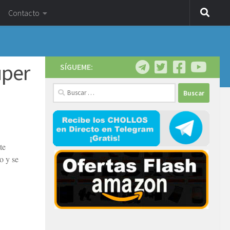
Contacto
uper
SÍGUEME:
Buscar:
te
o y se