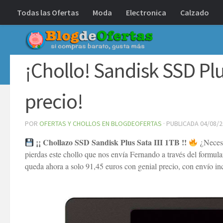
Todas las Ofertas
Moda
Electronica
Calzado
Debajo del contenido
¡Chollo! Sandisk SSD Plu
precio!
POR
OFERTAS Y CHOLLOS EN BLOGDEOFERTAS
· PUBLICADA
04/08/
¡¡ Chollazo SSD Sandisk Plus Sata III 1TB !!
¿Necesi
pierdas este chollo que nos envía Fernando a través del formula
queda ahora a solo 91,45 euros con genial precio, con envío i