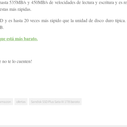
hasta 535MB/s y 450MB/s de velocidades de lectura y escritura y es res
estas más rápidas.
 y es hasta 20 veces más rápido que la unidad de disco duro típica.
TB.
 que está más barato.
 no te lo cuenten!
 amazon
ofertas
Sandisk SSD Plus Sata III 1TB barato