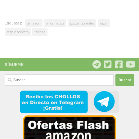
Etiquetas:
amazon
informatica
pccomponentes
razer
regalo perfecto
teclado
SÍGUEME:
Buscar: