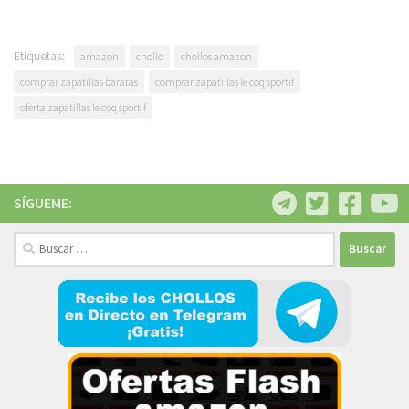
Etiquetas:
amazon
chollo
chollos amazon
comprar zapatillas baratas
comprar zapatillas le coq sportif
oferta zapatillas le coq sportif
SÍGUEME:
Buscar: