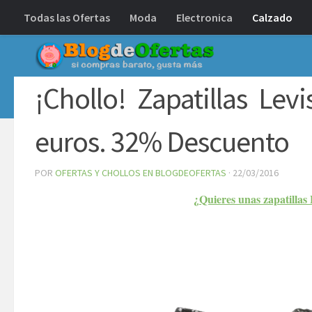
Todas las Ofertas
Moda
Electronica
Calzado
Debajo del contenido
¡Chollo! Zapatillas Le
euros. 32% Descuento
POR
OFERTAS Y CHOLLOS EN BLOGDEOFERTAS
·
22/03/2016
¿Quieres unas zapatillas