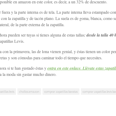
isponible en amazon en este color, es decir, a un 32% de descuento.
fuera y la parte interna es de tela. La parte interna lleva estampado co
 con la zapatilla y de tacón plano. La suela es de goma, blanca, como se
teral, de la parte externa de la zapatilla.
ora pueden ser tuyas si tienes alguna de estas tallas
: desde la talla 40 
patillas Levis.
ra con la primavera, las de lona vienen genial, y éstas tienen un color pe
retas y son cómodas para caminar todo el tiempo que necesites.
hora si te han gustado éstas y
entra en este enlace. Llévate estas zapatil
a la moda sin gastar mucho dinero.
atillas levis
chollos amazon
comprar zapatillas baratas
comprar zapatillas levis ba