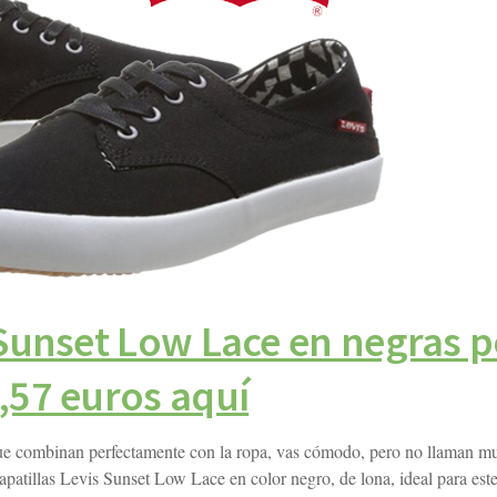
 Sunset Low Lace en negras p
,57 euros aquí
os que combinan perfectamente con la ropa, vas cómodo, pero no llaman m
zapatillas Levis Sunset Low Lace en color negro, de lona, ideal para est