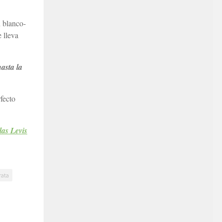
n blanco-
 lleva
hasta la
rfecto
las Levis
rata