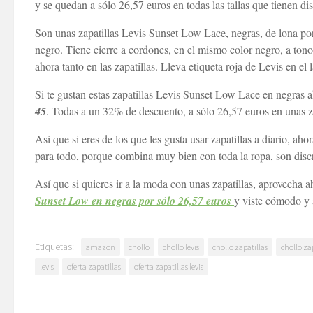
y se quedan a sólo 26,57 euros en todas las tallas que tienen d
Son unas zapatillas Levis Sunset Low Lace, negras, de lona por 
negro. Tiene cierre a cordones, en el mismo color negro, a tono
ahora tanto en las zapatillas. Lleva etiqueta roja de Levis en el la
Si te gustan estas zapatillas Levis Sunset Low Lace en negras ah
45
. Todas a un 32% de descuento, a sólo 26,57 euros en unas za
Así que si eres de los que les gusta usar zapatillas a diario, aho
para todo, porque combina muy bien con toda la ropa, son disc
Así que si quieres ir a la moda con unas zapatillas, aprovecha a
Sunset Low en negras por sólo 26,57 euros
y viste cómodo y 
Etiquetas:
amazon
chollo
chollo levis
chollo zapatillas
chollo zap
levis
oferta zapatillas
oferta zapatillas levis