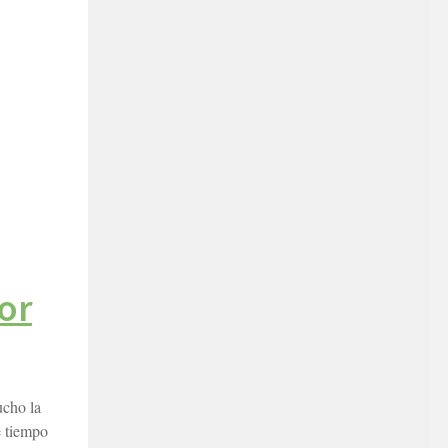
or
ucho la
e tiempo