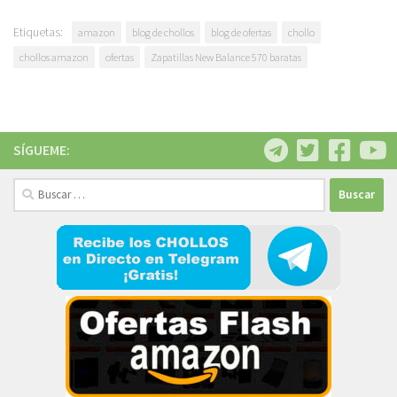
Etiquetas:
amazon
blog de chollos
blog de ofertas
chollo
chollos amazon
ofertas
Zapatillas New Balance 570 baratas
SÍGUEME:
Buscar: