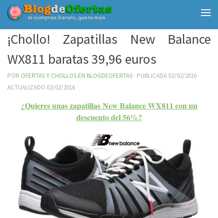
Debajo del contenido
¡Chollo! Zapatillas New Balance
WX811 baratas 39,96 euros
POR
OFERTAS Y CHOLLOS EN BLOGDEOFERTAS
· PUBLICADA
02/02/2016
·
ACTUALIZADO
02/02/2016
¿Quieres unas zapatillas New Balance WX811 con un
descuento del 56%?