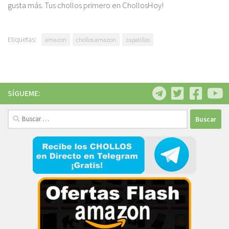
gusta más. Tus chollos primero en ChollosHoy!
Etiquetas:
amazon
chollos amazon
zapatillas
SÍGUEME:
Buscar: