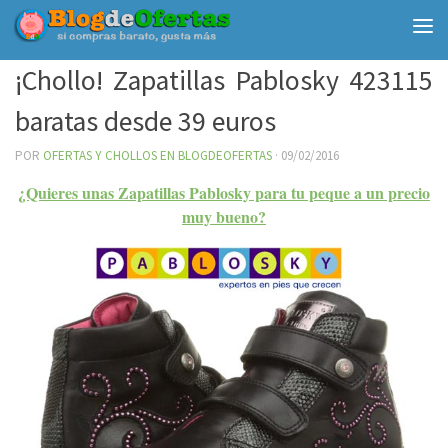
Debajo del contenido
¡Chollo! Zapatillas Pablosky 423115
baratas desde 39 euros
POR
OFERTAS Y CHOLLOS EN BLOGDEOFERTAS
·
09/02/2016
¿Quieres unas Zapatillas Pablosky para tu peque a un precio
muy bueno?