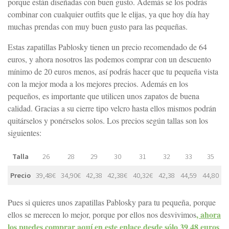
porque están diseñadas con buen gusto. Además se los podrás
combinar con cualquier outfits que le elijas, ya que hoy día hay
muchas prendas con muy buen gusto para las pequeñas.
Estas zapatillas Pablosky tienen un precio recomendado de 64
euros, y ahora nosotros las podemos comprar con un descuento
mínimo de 20 euros menos, así podrás hacer que tu pequeña vista
con la mejor moda a los mejores precios. Además en los
pequeños, es importante que utilicen unos zapatos de buena
calidad. Gracias a su cierre tipo velcro hasta ellos mismos podrán
quitárselos y ponérselos solos. Los precios según tallas son los
siguientes:
Talla
26
28
29
30
31
32
33
35
Precio
39,48€
34,90€
42,38
42,38€
40,32€
42,38
44,59
44,80
Pues si quieres unos zapatillas Pablosky para tu pequeña, porque
, ahora
ellos se merecen lo mejor, porque por ellos nos desvivimos
los puedes comprar aquí en este enlace desde sólo 39,48 euros