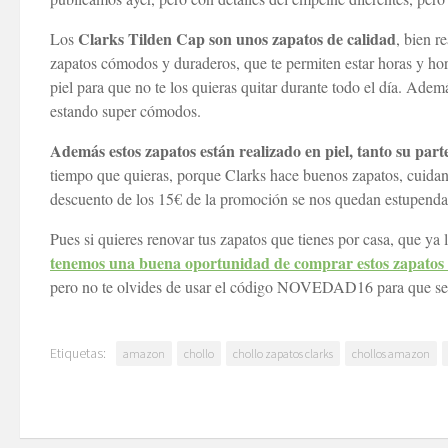
Clarks Tilden Cap son unos zapatos de calidad
Los
, bien r
zapatos cómodos y duraderos, que te permiten estar horas y hora
piel para que no te los quieras quitar durante todo el día. Ade
estando super cómodos.
Además estos zapatos están realizado en piel, tanto su parte
tiempo que quieras, porque Clarks hace buenos zapatos, cuidand
descuento de los 15€ de la promoción se nos quedan estupendam
Pues si quieres renovar tus zapatos que tienes por casa, que ya 
tenemos una buena oportunidad de comprar estos zapatos 
pero no te olvides de usar el código NOVEDAD16 para que se te
Etiquetas:
amazon
chollo
chollo zapatos clarks
chollos amazon