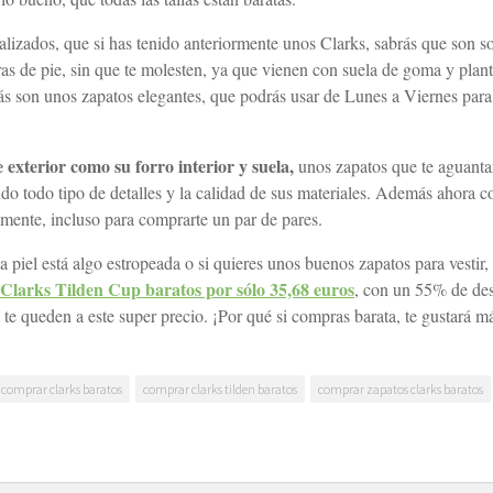
ealizados, que si has tenido anteriormente unos Clarks, sabrás que son s
s de pie, sin que te molesten, ya que vienen con suela de goma y plant
más son unos zapatos elegantes, que podrás usar de Lunes a Viernes para 
 exterior como su forro interior y suela,
unos zapatos que te aguanta
o todo tipo de detalles y la calidad de sus materiales. Además ahora c
ente, incluso para comprarte un par de pares.
la piel está algo estropeada o si quieres unos buenos zapatos para vestir,
Clarks Tilden Cup baratos por sólo 35,68 euros
, con un 55% de de
 queden a este super precio. ¡Por qué si compras barata, te gustará m
comprar clarks baratos
comprar clarks tilden baratos
comprar zapatos clarks baratos