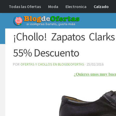
Todas las Ofertas
Moda
Electronica
Calzado
Debajo del contenido
¡Chollo! Zapatos Clark
55% Descuento
POR
OFERTAS Y CHOLLOS EN BLOGDEOFERTAS
·
25/02/2016
¿Quieres unos muy buen