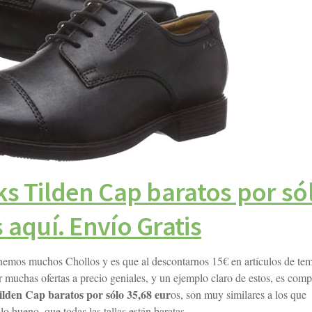
ks Tilden Cap baratos por só
 aquí. Envío Gratis
emos muchos Chollos y es que al descontarnos 15€ en artículos de te
uchas ofertas a precio geniales, y un ejemplo claro de estos, es comp
lden Cap baratos por sólo 35,68 eur
os, son muy similares a los que
o bueno, que todas las tallas están baratas.