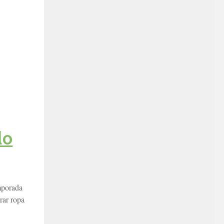
lo
mporada
rar ropa