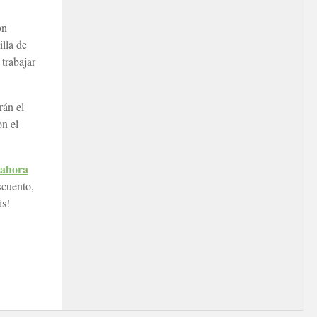
on
illa de
trabajar
rán el
on el
ahora
scuento,
ás!