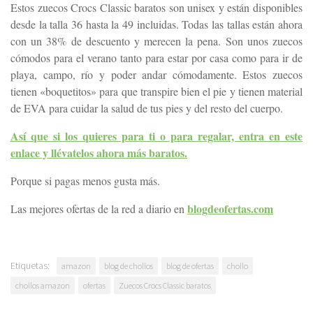
Estos zuecos Crocs Classic baratos son unisex y están disponibles
desde la talla 36 hasta la 49 incluidas. Todas las tallas están ahora
con un 38% de descuento y merecen la pena. Son unos zuecos
cómodos para el verano tanto para estar por casa como para ir de
playa, campo, río y poder andar cómodamente. Estos zuecos
tienen «boquetitos» para que transpire bien el pie y tienen material
de EVA para cuidar la salud de tus pies y del resto del cuerpo.
Así que si los quieres para ti o para regalar, entra en este
enlace y llévatelos ahora más baratos.
Porque si pagas menos gusta más.
blogdeofertas.com
Las mejores ofertas de la red a diario en
Etiquetas:
amazon
blog de chollos
blog de ofertas
chollo
chollos amazon
ofertas
Zuecos Crocs Classic baratos