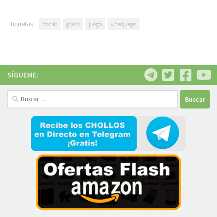
Etiquetas:
chollo
gratis
juego
videojuego
SÍGUEME:
Buscar: