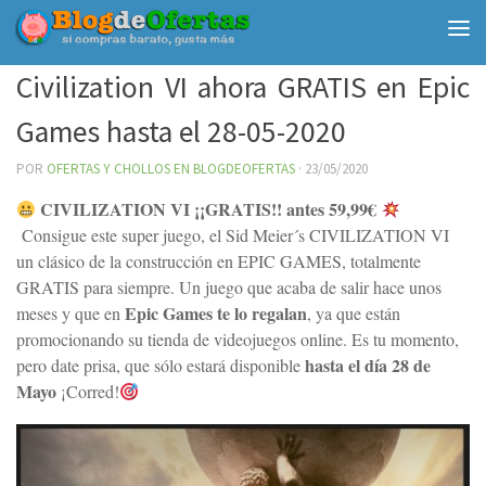
Debajo del contenido
Civilization VI ahora GRATIS en Epic
Games hasta el 28-05-2020
POR
OFERTAS Y CHOLLOS EN BLOGDEOFERTAS
·
23/05/2020
CIVILIZATION VI ¡¡GRATIS!! antes 59,99€
Consigue este super juego, el Sid Meier´s CIVILIZATION VI
un clásico de la construcción en EPIC GAMES, totalmente
GRATIS para siempre. Un juego que acaba de salir hace unos
Epic Games te lo regalan
meses y que en
, ya que están
promocionando su tienda de videojuegos online. Es tu momento,
hasta el día 28 de
pero date prisa, que sólo estará disponible
Mayo
¡Corred!