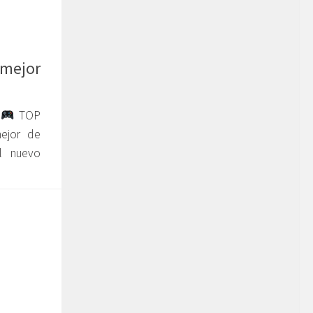
 mejor
l
TOP
ejor de
l nuevo