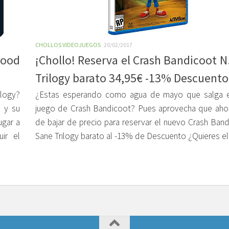
CHOLLOS VIDEOJUEGOS
20/02/2017
rood
¡Chollo! Reserva el Crash Bandicoot N
Trilogy barato 34,95€ -13% Descuento
ology?
¿Estas esperando como agua de mayo que salga 
t y su
juego de Crash Bandicoot? Pues aprovecha que aho
ugar a
de bajar de precio para reservar el nuevo Crash Band
ir el
Sane Trilogy barato al -13% de Descuento ¿Quieres el 