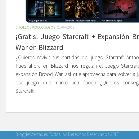
CHOLLOS VIDEOJUEGOS
21/04/2017
¡Gratis! Juego Starcraft + Expansión B
War en Blizzard
¿Quieres revivir tus partidas del juego Starcraft Anth
Pues ahora en Blizzard nos regalan el Juego Starcraf
expansión Brood War, así que aprovecha para volver a j
ese juego que marco una época ¿Quieres consegu
Starcraft...
BlogdeOfertas.es Todos los Derechos Reservados 2017