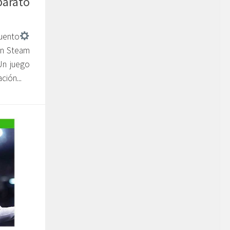
barato
uento
en Steam
Un juego
ción...