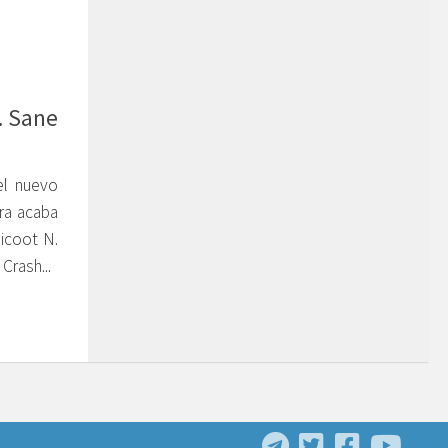
. Sane
el nuevo
ra acaba
icoot N.
Crash...