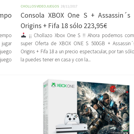
CHOLLOS VIDEOJUEGOS
28/11/2017
empo
Consola XBOX One S + Assassin´s 
Origins + Fifa 18 sólo 223,95€
iempo
¡¡ Chollazo Xbox One S !! Ahora podemos com
 jugar
super Oferta de XBOX ONE S 500GB + Assassin´
 juego
Origins + Fifa 18 a un precio espectacular, por tan sól
juego
la puedes tener en casa y con la...