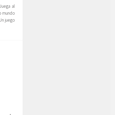
uega al
io mundo
 Un juego