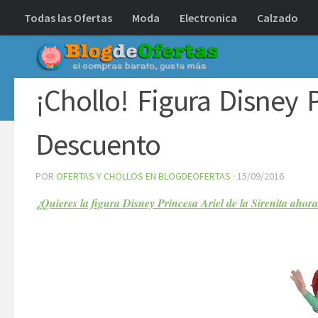
Todas las Ofertas
Moda
Electronica
Calzado
Debajo del contenido
¡Chollo! Figura Disney 
Descuento
POR
OFERTAS Y CHOLLOS EN BLOGDEOFERTAS
·
15/09/2016
¿Quieres la figura Disney Princesa Ariel de la Sirenita ahor