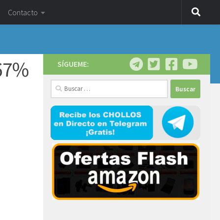
Contacto
-67%
SÍGUEME:
Buscar: