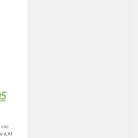
95
 este
lo 6,95