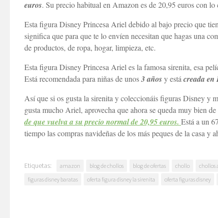
euros
. Su precio habitual en Amazon es de 20,95 euros con lo c
Esta figura Disney Princesa Ariel debido al bajo precio que ti
significa que para que te lo envíen necesitan que hagas una 
de productos, de ropa, hogar, limpieza, etc.
Esta figura Disney Princesa Ariel es la famosa sirenita, esa pe
Está recomendada para niñas de unos
3 años
y está
creada en 
Así que si os gusta la sirenita y coleccionáis figuras Disney y m
gusta mucho Ariel, aprovecha que ahora se queda muy bien de
de que vuelva a su precio normal de 20,95 euros.
Está a un 6
tiempo las compras navideñas de los más peques de la casa y a
Etiquetas:
amazon
blog de chollos
blog de ofertas
chollo
chollos
figuras disney baratas
oferta figura disney la sirenita
oferta figuras disney