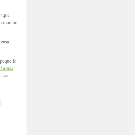
o que
un montón
 casa.
 peque le
l antes
o con