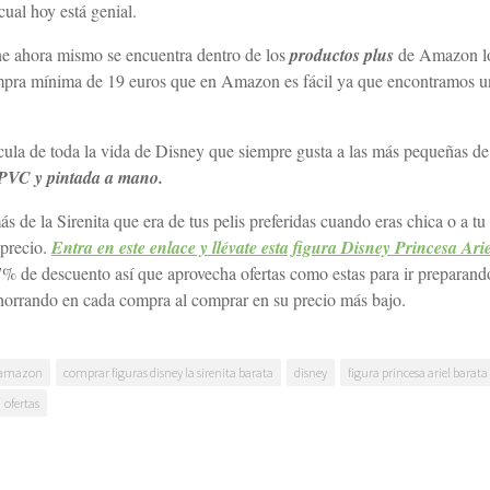
ual hoy está genial.
ene ahora mismo se encuentra dentro de los
productos plus
de Amazon l
compra mínima de 19 euros que en Amazon es fácil ya que encontramos 
lícula de toda la vida de Disney que siempre gusta a las más pequeñas de
PVC y pintada a mano.
ás de la Sirenita que era de tus pelis preferidas cuando eras chica o a tu
 precio.
Entra en este enlace y llévate esta figura Disney Princesa Arie
7% de descuento así que aprovecha ofertas como estas para ir preparand
horrando en cada compra al comprar en su precio más bajo.
 amazon
comprar figuras disney la sirenita barata
disney
figura princesa ariel barata
ofertas