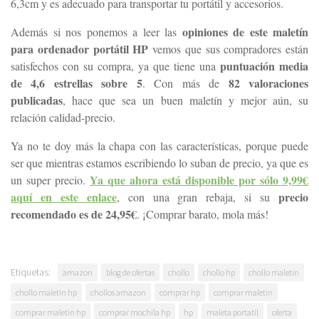
6,3cm y es adecuado para transportar tu portátil y accesorios.
opiniones de este maletín
Además si nos ponemos a leer las
para ordenador portátil HP
vemos que sus compradores están
puntuación media
satisfechos con su compra, ya que tiene una
de 4,6 estrellas sobre 5
82 valoraciones
. Con más de
publicadas
, hace que sea un buen maletín y mejor aún, su
relación calidad-precio.
Ya no te doy más la chapa con las características, porque puede
ser que mientras estamos escribiendo lo suban de precio, ya que es
Ya que ahora está disponible por sólo 9,99€
un super precio.
aquí en este enlace
precio
, con una gran rebaja, si su
recomendado es de 24,95€
. ¡Comprar barato, mola más!
Etiquetas:
amazon
blog de ofertas
chollo
chollo hp
chollo maletin
chollo maletin hp
chollos amazon
comprar hp
comprar maletin
comprar maletin hp
comprar mochila hp
hp
maleta portatil
oferta