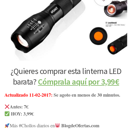
¿Quieres comprar esta linterna LED
barata?
Cómprala aquí por 3,99€
Actualizado 11-02-2017:
Se agoto en menos de 30 minutos.
Antes: 7€
HOY: 3,99€
BlogdeOfertas.com
Más #Chollos diarios en