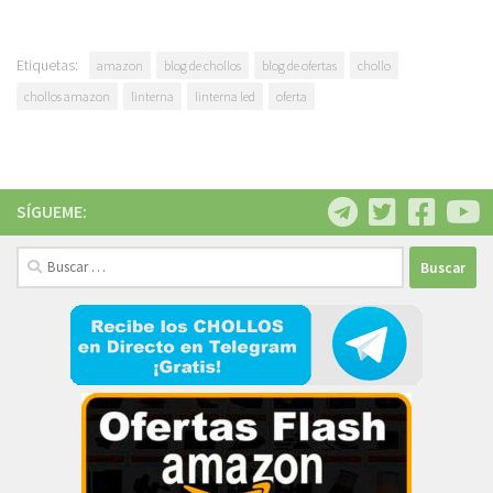
Etiquetas:
amazon
blog de chollos
blog de ofertas
chollo
chollos amazon
linterna
linterna led
oferta
SÍGUEME:
Buscar: