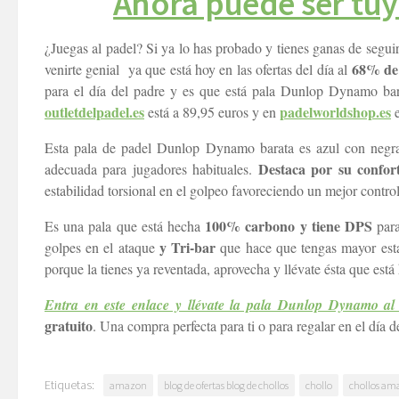
Ahora puede ser tuy
¿Juegas al padel? Si ya lo has probado y tienes ganas de segui
68% de 
venirte genial ya que está hoy en las ofertas del día al
para el día del padre y es que está pala Dunlop Dynamo ba
outletdelpadel.es
padelworldshop.es
está a 89,95 euros y en
e
Esta pala de padel Dunlop Dynamo barata es azul con negra
Destaca por su confor
adecuada para jugadores habituales.
estabilidad torsional en el golpeo favoreciendo un mejor control
100% carbono y tiene DPS
Es una pala que está hecha
para
y Tri-bar
golpes en el ataque
que hace que tengas mayor estab
porque la tienes ya reventada, aprovecha y llévate ésta que est
Entra en este enlace y llévate la pala Dunlop Dynamo al
gratuito
. Una compra perfecta para ti o para regalar en el día d
Etiquetas:
amazon
blog de ofertas blog de chollos
chollo
chollos am