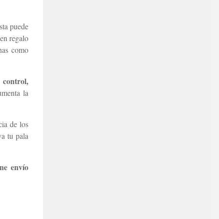
ésta puede
en regalo
inas como
 control,
umenta la
ia de los
a tu pala
ene envío