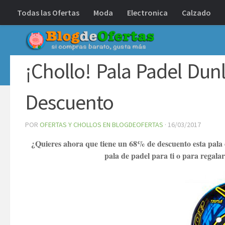
Todas las Ofertas
Moda
Electronica
Calzado
Debajo del contenido
¡Chollo! Pala Padel Du
Descuento
POR
OFERTAS Y CHOLLOS EN BLOGDEOFERTAS
·
16/03/2017
¿Quieres ahora que tiene un 68% de descuento esta pala
pala de padel para ti o para regala