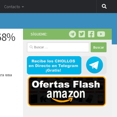
Contacto
-68%
SÍGUEME:
Buscar:
ara una