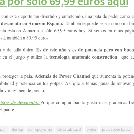
a por sólo 69,99 euros aquí
r con este deporte tan divertido y entretenido, una pala de padel como 
descuento en Amazon España.
También te puede servir como un bu
rata está en Amazon a sólo 69,99 euros hoy. Si vemos en otras pág
stá también a 89,95 euros.
Es de este año y es de potencia pero con buen
 y de talla única.
t
tecnología anatomic construction
en el juego y utiliza la
que a
.
Además de Power Channel
 proteger la pala.
que aumenta la potenc
ilidad y potencia en los golpes. Así que si tenías ganas de renovar y
á hoy muy bien de precio.
ti
 68% de descuento.
Porque comprar barato gusta más y además
el padre.
azon
dunlop
dunlop dynamo
oferta pala pádel
ofertas
pala de padel barata