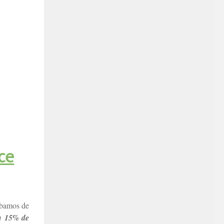
ce
abamos de
n 15% de