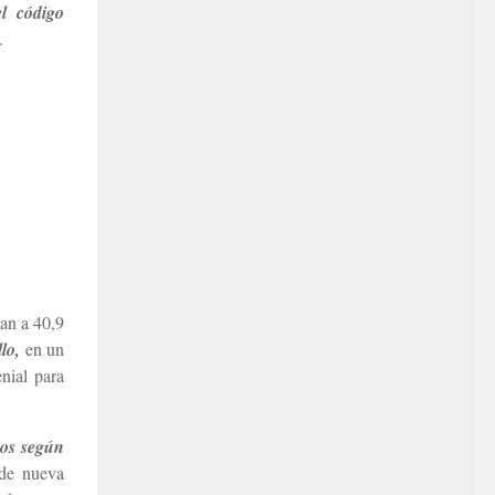
el código
.
an a 40,9
llo,
en un
nial para
rgos según
 de nueva