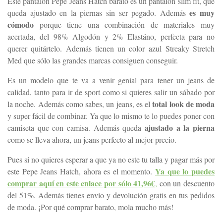
Este pantalón Pepe Jeans Hatch barato es un pantalón slim fit, que
es muy
queda ajustado en la piernas sin ser pegado. Además
cómodo
porque tiene una combinación de materiales muy
acertada, del
98% Algodón y 2% Elastáno, perfecta para no
querer quitártelo. Además tienen un color azul Streaky Stretch
Med que sólo las grandes marcas consiguen conseguir.
Es un modelo que te va a venir genial para tener un jeans de
calidad, tanto para ir de sport como si quieres salir un sábado por
total look de moda
la noche. Además como sabes, un jeans, es el
y super fácil de combinar. Ya que lo mismo te lo puedes poner con
ajustado a la pierna
camiseta que con camisa. Además queda
como se lleva ahora, un jeans perfecto al mejor precio.
Pues si no quieres esperar a que ya no este tu talla y pagar más por
Ya que lo puedes
este Pepe Jeans Hatch, ahora es el momento.
comprar aquí en este enlace por sólo 41,96€
,
con un descuento
del 51%. Además tienes envío y devolución gratis en tus pedidos
de moda. ¡Por qué comprar barato, mola mucho más!