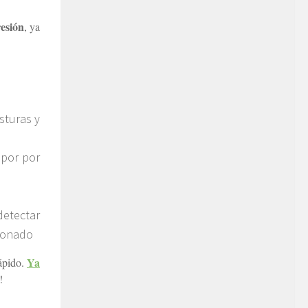
resión
, ya
sturas y
apor por
detectar
cionado
Ya
rápido.
!