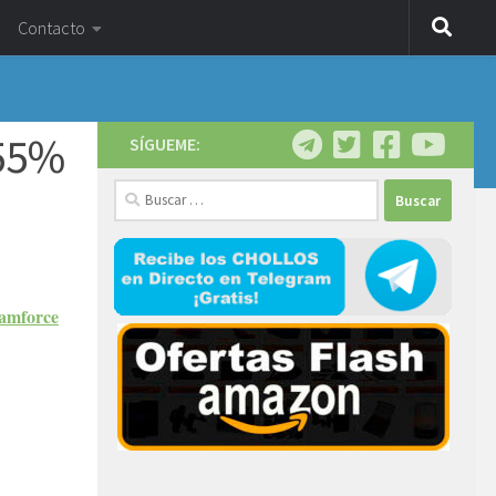
Contacto
-55%
SÍGUEME:
Buscar:
eamforce