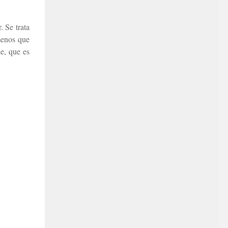
. Se trata
enos que
e, que es