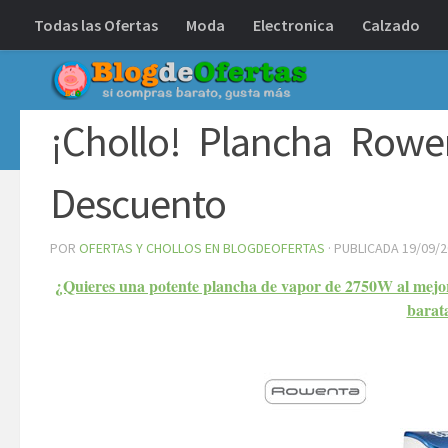
Todas las Ofertas
Moda
Electronica
Calzado
Debajo del contenido
¡Chollo! Plancha Row
Descuento
POR
OFERTAS Y CHOLLOS EN BLOGDEOFERTAS
· PUBLICADA
19/09/
¿Quieres una potente plancha de vapor de 2750W al mejo
barat