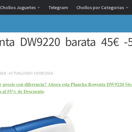
Chollos Juguetes
Telegram
Chollos por Categorias
enta DW9220 barata 45€ 
2016
· ACTUALIZADO
19/09/2016
r precio con diferencia? Ahora esta Plancha Rowenta DW9220 St
a al 55% de Descuento