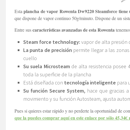
plancha de vapor Rowenta Dw9220 Steamforce tiene
Esta
que dispone de vapor continuo 50g/minuto. Dispone de un siste
características avanzadas de esta Rowenta
Entre sus
tenemos
Steam force technology:
vapor de alta presión 
La punta de precisión
permite llegar a las zonas
cuello
Su suela Microsteam
de alta resistencia posee 
toda la superficie de la plancha
Está diseñada con
tecnología inteligente
para u
Su función Secure System,
hace que gracias a
movimiento y su función Autosteam, ajusta autom
Pues si quieres estar rápido y no perderte la oportunidad de co
que la puedes comprar aquí en este enlace por sólo 45,34€ m