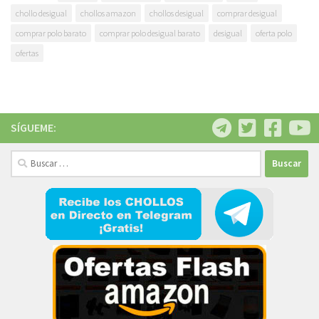
chollo desigual
chollos amazon
chollos desigual
comprar desigual
comprar polo barato
comprar polo desigual barato
desigual
oferta polo
ofertas
SÍGUEME:
Buscar: