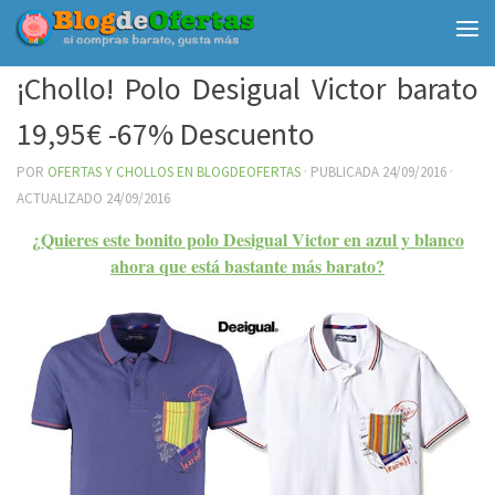
Debajo del contenido
¡Chollo! Polo Desigual Victor barato
19,95€ -67% Descuento
POR
OFERTAS Y CHOLLOS EN BLOGDEOFERTAS
· PUBLICADA
24/09/2016
·
ACTUALIZADO
24/09/2016
¿Quieres este bonito polo Desigual Victor en azul y blanco
ahora que está bastante más barato?