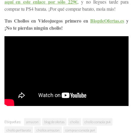
aquí en este enlace por sólo 229€
, y no llegues tarde para
comprar tu PS4 barata. ¡Por qué comprar barato, mola más!
Tus Chollos en Videojuegos primero en
BlogdeOfertas.es
y
¡No te pierdas ningún chollo!
Etiquetas:
amazon
blog de ofertas
chollo
chollo consola ps4
chollo ps4 barata
chollos amazon
comprar consola ps4