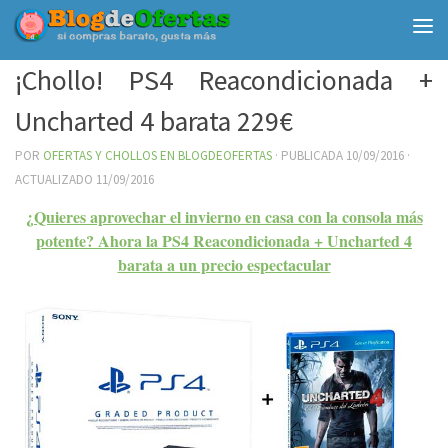
Debajo del contenido
¡Chollo! PS4 Reacondicionada +
Uncharted 4 barata 229€
POR
OFERTAS Y CHOLLOS EN BLOGDEOFERTAS
· PUBLICADA
10/09/2016
·
ACTUALIZADO
11/09/2016
¿Quieres aprovechar el invierno en casa con la consola más
potente? Ahora la PS4 Reacondicionada + Uncharted 4
barata a un precio espectacular