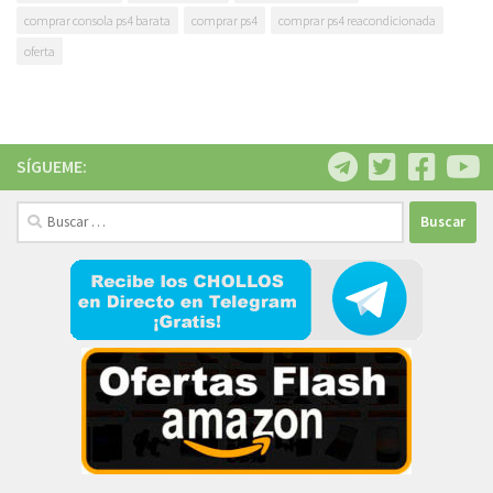
comprar consola ps4 barata
comprar ps4
comprar ps4 reacondicionada
oferta
SÍGUEME:
Buscar: