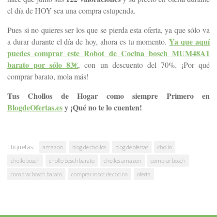
el día de HOY sea una compra estupenda.
Pues si no quieres ser los que se pierda esta oferta, ya que sólo va
Ya que aquí
a durar durante el día de hoy, ahora es tu momento.
puedes comprar este Robot de Cocina bosch MUM48A1
barato por sólo 83€
, con un descuento del 70%. ¡Por qué
comprar barato, mola más!
Tus Chollos de Hogar como siempre Primero en
BlogdeOfertas.es
y ¡Qué no te lo cuenten!
Etiquetas:
amazon
blog de chollos
blog de ofertas
chollo
chollo bosch
chollo bosch barato
chollos amazon
comprar bosch
comprar bosch barato
comprar robot de cocina
oferta