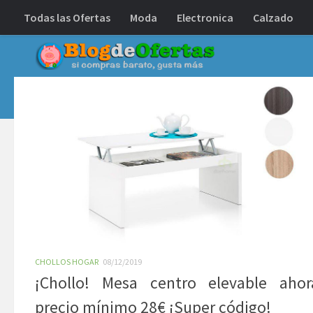
Todas las Ofertas
Moda
Electronica
Calzado
Debajo del contenido
CHOLLOS HOGAR
08/12/2019
¡Chollo! Mesa centro elevable aho
precio mínimo 28€ ¡Super código!