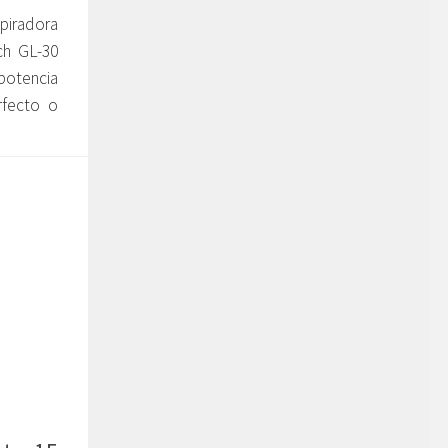
piradora
ch GL-30
potencia
rfecto o