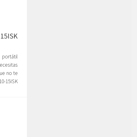
-15ISK
portátil
ecesitas
ue no te
10-15ISK