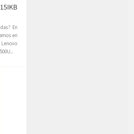
-15IKB
adas? En
ramos en
l Lenovo
500U...