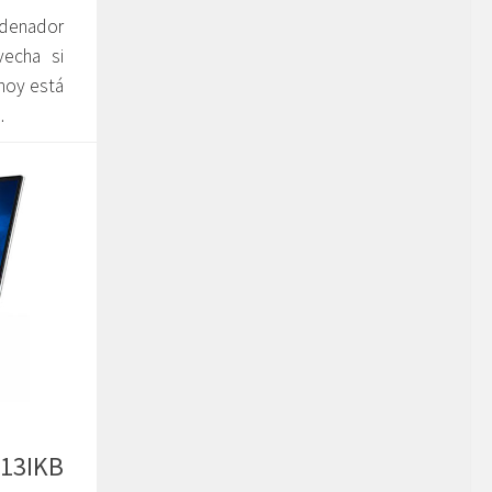
rdenador
vecha si
 hoy está
.
-13IKB