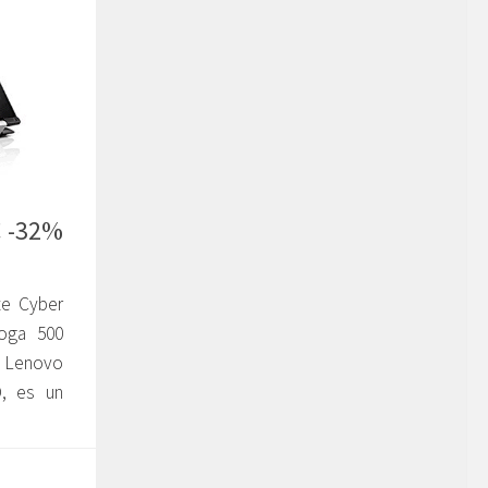
€ -32%
te Cyber
Yoga 500
l Lenovo
, es un