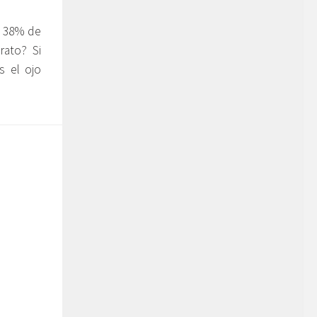
n 38% de
rato? Si
s el ojo
.