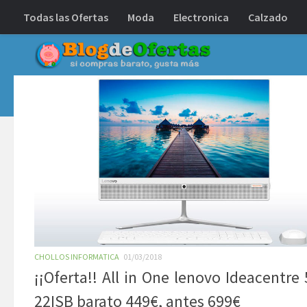
Todas las Ofertas
Moda
Electronica
Calzado
Debajo del contenido
CHOLLOS INFORMATICA
01/03/2018
¡¡Oferta!! All in One lenovo Ideacentre 
22ISB barato 449€, antes 699€