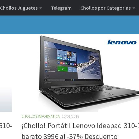
Chollos Juguetes
Telegram
Chollos por Categorias
CHOLLOS INFORMATICA
15/01/2018
510-
¡Chollo! Portátil Lenovo Ideapad 310
barato 399€ al -37% Descuento