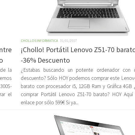
CHOLLOS INFORMATICA
31/01/2017
ntre
¡Chollo! Portátil Lenovo Z51-70 barat
o
-36% Descuento
de la
¿Estabas buscando un potente ordenador con 
enemos
descuento? Sólo HOY podemos comprar este Lenov
300S-
barato con procesador i5, 12GB Ram y Gráfica 4GB 
ar el
comprar Portátil Lenovo Z51-70 barato? HOY Aquí
enlace por sólo 599€ Si ya...