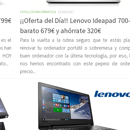
CHOLLOS INFORMATICA
13/09/2017
799€
¡¡Oferta del Día!! Lenovo Ideapad 700
barato 679€ y ahórrate 320€
 es el
Para la vuelta a la rutina seguro que te estás pl
os han
renovar tu ordenador portátil o sobremesa y comp
o HOY
buen ordenador con la última tecnología, por eso,
o...
nos hemos encontrado con este pepino de orde
precio...