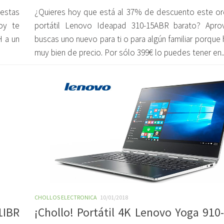
estas
¿Quieres hoy que está al 37% de descuento este o
oy te
portátil Lenovo Ideapad 310-15ABR barato? Apro
H a un
buscas uno nuevo para ti o para algún familiar porque
muy bien de precio. Por sólo 399€ lo puedes tener en..
CHOLLOS ELECTRONICA
10/01/2018
1IBR
¡Chollo! Portátil 4K Lenovo Yoga 910