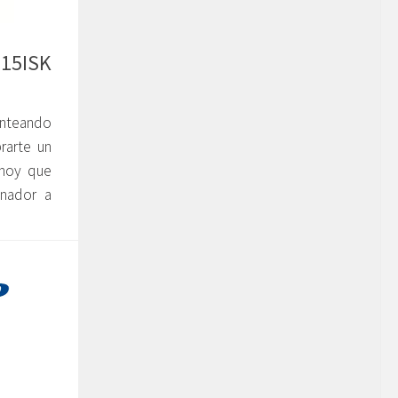
-15ISK
anteando
rarte un
 hoy que
nador a