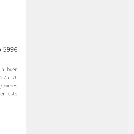
o 599€
un buen
o Z51-70
¿Quieres
 en este