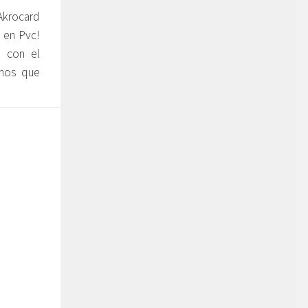
Akrocard
 en Pvc!
, con el
emos que