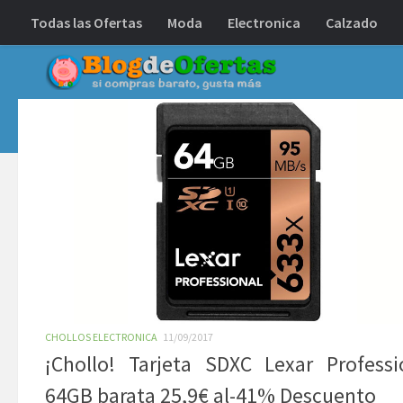
Todas las Ofertas
Moda
Electronica
Calzado
Debajo del contenido
CHOLLOS ELECTRONICA
11/09/2017
¡Chollo! Tarjeta SDXC Lexar Professi
64GB barata 25,9€ al-41% Descuento