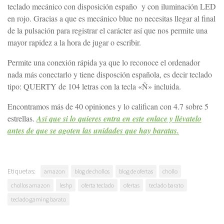
teclado mecánico con disposición españo y con iluminación LED
en rojo. Gracias a que es mecánico blue no necesitas llegar al final
de la pulsación para registrar el carácter así que nos permite una
mayor rapidez a la hora de jugar o escribir.
Permite una conexión rápida ya que lo reconoce el ordenador
nada más conectarlo y tiene disposción española, es decir teclado
tipo: QUERTY de 104 letras con la tecla «Ñ» incluida.
Encontramos más de 40 opiniones y lo califican con 4.7 sobre 5
estrellas.
Así que si lo quieres entra en este enlace y llévatelo
antes de que se agoten las unidades que hay baratas.
Etiquetas:
amazon
blog de chollos
blog de ofertas
chollo
chollos amazon
leshp
oferta teclado
ofertas
teclado barato
teclado gaming barato