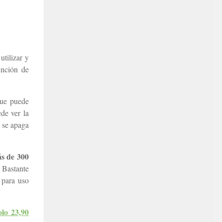
tilizar y
unción de
ue puede
de ver la
 se apaga
s de 300
 Bastante
 para uso
lo 23,90