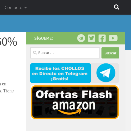
Contacto
-50%
SÍGUEME:
Buscar:
a en
s. Tiene