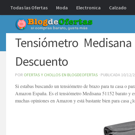
Todas las Ofertas
Moda
Electronica
Calzado
Debajo del contenido
Tensiómetro Medisana 
Descuento
POR
OFERTAS Y CHOLLOS EN BLOGDEOFERTAS
· PUBLICADA
10/12/
Si estabas buscando un tensiómetro de brazo para tu casa o para
Amazon España. Es el tensiómetro Medisana 51152 barato y es 
muchas opiniones en Amazon y está bastante bien para casa ¿l