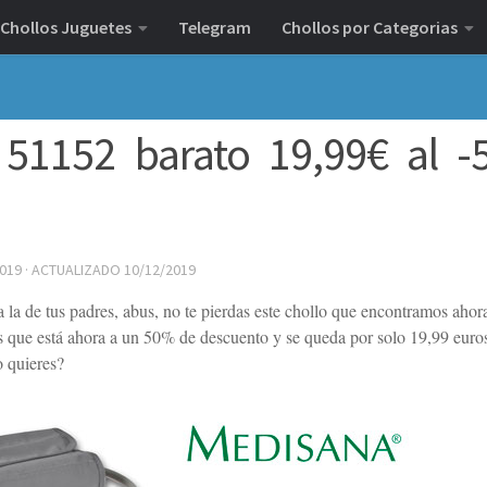
Chollos Juguetes
Telegram
Chollos por Categorias
51152 barato 19,99€ al 
2019
· ACTUALIZADO
10/12/2019
 la de tus padres, abus, no te pierdas este chollo que encontramos ahor
que está ahora a un 50% de descuento y se queda por solo 19,99 euro
o quieres?