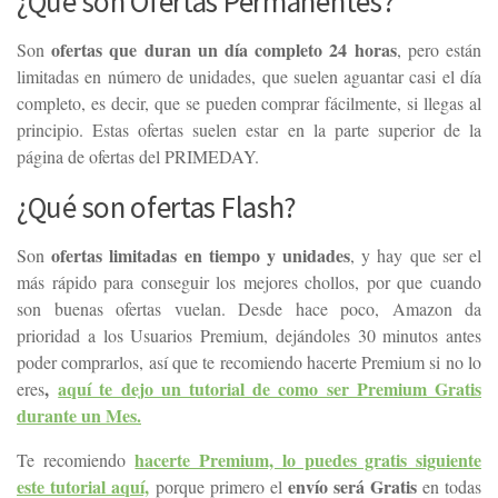
¿Qué son Ofertas Permanentes?
ofertas que duran un día completo 24 horas
Son
, pero están
limitadas en número de unidades, que suelen aguantar casi el día
completo, es decir, que se pueden comprar fácilmente, si llegas al
principio. Estas ofertas suelen estar en la parte superior de la
página de ofertas del PRIMEDAY.
¿Qué son ofertas Flash?
ofertas limitadas en tiempo y unidades
Son
, y hay que ser el
más rápido para conseguir los mejores chollos, por que cuando
son buenas ofertas vuelan. Desde hace poco, Amazon da
prioridad a los Usuarios Premium, dejándoles 30 minutos antes
poder comprarlos, así que te recomiendo hacerte Premium si no lo
,
aquí te dejo un tutorial de como ser Premium Gratis
eres
durante un Mes.
hacerte Premium, lo puedes gratis siguiente
Te recomiendo
este tutorial aquí,
envío será Gratis
porque primero el
en todas