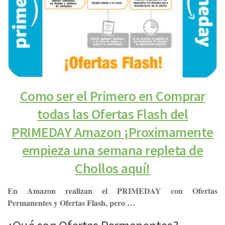
Como ser el Primero en Comprar
todas las Ofertas Flash del
PRIMEDAY Amazon ¡Proximamente
empieza una semana repleta de
Chollos aquí!
En Amazon realizan el PRIMEDAY con Ofertas
Permanentes y Ofertas Flash, pero …