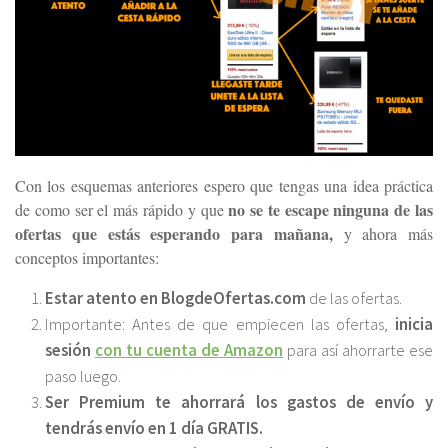
Con los esquemas anteriores espero que tengas una idea práctica
no se te escape ninguna de las
de como ser el más rápido y que
ofertas que estás esperando para mañana,
y ahora más
conceptos importantes:
Estar atento en BlogdeOfertas.com
de las ofertas.
Importante: Antes de que empiecen las ofertas,
inicia
sesión
con tu cuenta de Amazon
para así ahorrarte ese
paso luego.
Ser Premium te ahorrará los gastos de envío y
tendrás envío en 1 día GRATIS.