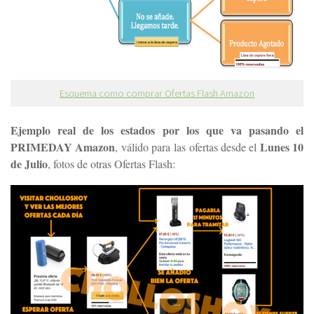
Esquema como comprar Ofertas Flash Amazon
Ejemplo real de los estados por los que va pasando el
PRIMEDAY Amazon
Lunes 10
, válido para las ofertas desde el
de Julio
, fotos de otras Ofertas Flash: