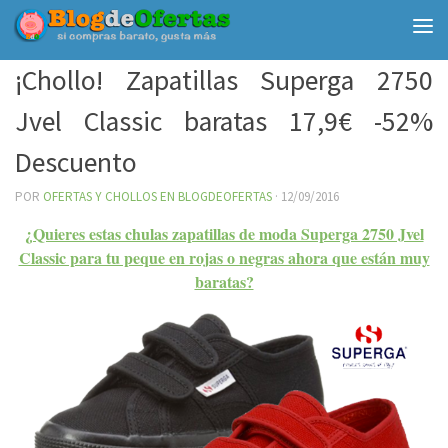
Debajo del contenido
¡Chollo! Zapatillas Superga 2750
Jvel Classic baratas 17,9€ -52%
Descuento
POR
OFERTAS Y CHOLLOS EN BLOGDEOFERTAS
·
12/09/2016
¿Quieres estas chulas zapatillas de moda Superga 2750 Jvel
Classic para tu peque en rojas o negras ahora que están muy
baratas?