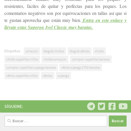
resistentes, fáciles de quitar y perfectas para los peques. Los
comentarios negativos son por equivocaciones en tallas así que si
te gustan aprovecha que están muy bien.
Entra en este enlace y
llévate estas Superga Jvel Classic muy baratas.
Etiquetas:
amazon
blog de chollos
blog de ofertas
chollo
chollo zapatillas niños
chollos amazon
comprar zapatillas baratas
comprar zapatillas superga baratas
oferta superga 2750 baratas
oferta zapatillas niños
ofertas
superga
SÍGUEME:
Buscar: