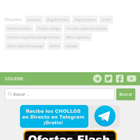
Etiquetas:
amazon
blog de chollos
blog de ofertas
chollo
chollos amazon
chollos superga
comprar zapatillas baratas
comprar zapatillas superga baratas
oferta zapatillas
oferta zapatillas superga
ofertas
superga
SÍGUEME:
Buscar: