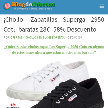
Debajo del contenido
¡Chollo! Zapatillas Superga 2950
Cotu baratas 28€ -58% Descuento
POR
OFERTAS Y CHOLLOS EN BLOGDEOFERTAS
·
24/09/2016
¿Quieres estas chulas zapatillas Superga 2950 Cotu en alguno
de estos tonos ahora que están mucho más baratas?