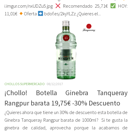
i.imgur.com/nxUDZu5.jpg
Recomendado 25,71€
HOY:
11,01€
Oferta
bdof.es/2kyYLZz ¿Quieres el...
CHOLLOS SUPERMERCADO
08/12/2017
¡Chollo! Botella Ginebra Tanqueray
Rangpur barata 19,75€ -30% Descuento
¿Quieres ahora que tiene un 30% de descuento esta botella de
Ginebra Tanqueray Rangpur barata de 1000ml? Si te gusta la
ginebra de calidad, aprovecha porque la acabamos de