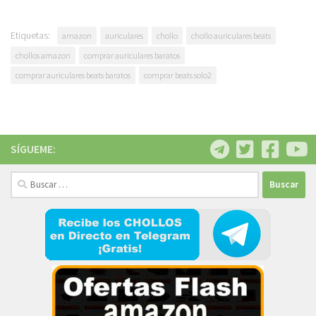
Etiquetas:
amazon
auriculares
chollo
chollo auriculares beats
chollos amazon
comprar auriculares baratos
comprar auriculares beats baratos
comprar beats solo2
SÍGUEME:
Buscar: