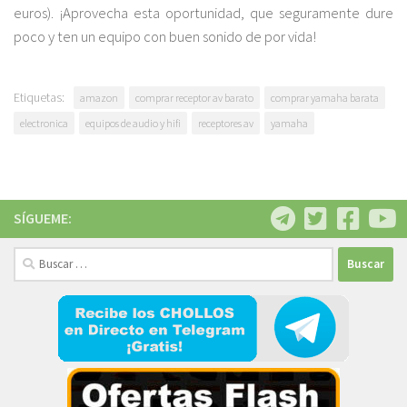
euros). ¡Aprovecha esta oportunidad, que seguramente dure
poco y ten un equipo con buen sonido de por vida!
Etiquetas:
amazon
comprar receptor av barato
comprar yamaha barata
electronica
equipos de audio y hifi
receptores av
yamaha
SÍGUEME:
Buscar: