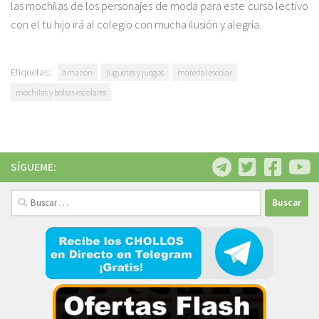
las mochilas de los personajes de moda para este curso lectivo
con el tu hijo irá al colegio con mucha ilusión y alegría.
Etiquetas:
amazon
juguetes y juegos
material escolar
mochilas y bolsas escolares
SÍGUEME:
Buscar: