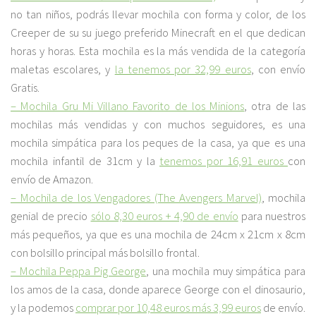
no tan niños, podrás llevar mochila con forma y color, de los
Creeper de su su juego preferido Minecraft en el que dedican
horas y horas. Esta mochila es la más vendida de la categoría
maletas escolares, y
la tenemos por 32,99 euros
, con envío
Gratis.
– Mochila Gru Mi Villano Favorito de los Minions
, otra de las
mochilas más vendidas y con muchos seguidores, es una
mochila simpática para los peques de la casa, ya que es una
mochila infantil de 31cm y la
tenemos por 16,91 euros
con
envío de Amazon.
– Mochila de los Vengadores (The Avengers Marvel)
, mochila
genial de precio
sólo 8,30 euros + 4,90 de envío
para nuestros
más pequeños, ya que es una mochila de 24cm x 21cm x 8cm
con bolsillo principal más bolsillo frontal.
– Mochila Peppa Pig George
, una mochila muy simpática para
los amos de la casa, donde aparece George con el dinosaurio,
y la podemos
comprar por 10,48 euros más 3,99 euros
de envío.