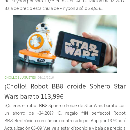
de Pinypon por sólo 29,95 euros aquí Actualización 04-02-2017:
Baja de precio esta chula de Pinypon a sólo 29,95€....
CHOLLOS JUGUETES
04/11/2016
¡Chollo! Robot BB8 droide Sphero Star
Wars barato 113,99€
¿Quieres el robot BB8 Sphero droide de Star Wars barato con
un ahorro de -34,20€? ¡El regalo friki perfecto! Robot
BB8 electrónico con cámara controlado por App por 137€ aquí
Actualización 05-09: Vuelve a estar disponible y baja de precio a