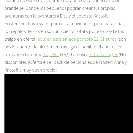
cuando no están de aventura tratando de salvar el reino de
Arandelle. Donde los pequeños podrán crear sus propias
aventuras con la aventurera Elsa y el apuesto Kristoff.
Existen muchos regalos para estas navidades, pero para niñas,
los regalos de Frozen son un acierto total y por eso hoy te los
traigo en oferta,
aquí en este enlace por sólo 22,01 euros
, con
un descuento del 40% mientras siga disponible el chollo. En
otras tiendas como
ToysRus
(36,99 euros) o
El Corte Inglés
(No
disponible). ¡Oferta en el pack de personajes de Frozen: Anna y
Kristoff a muy buen precio!