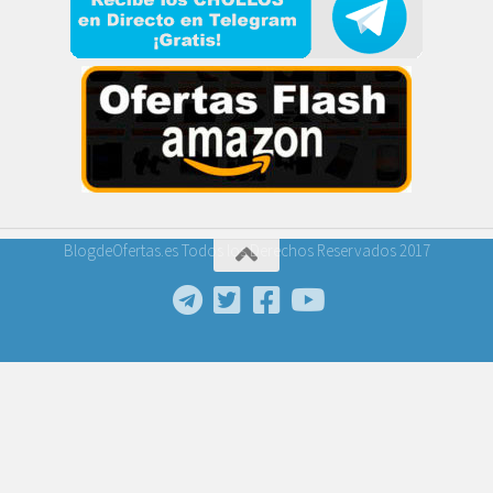
BlogdeOfertas.es Todos los Derechos Reservados 2017