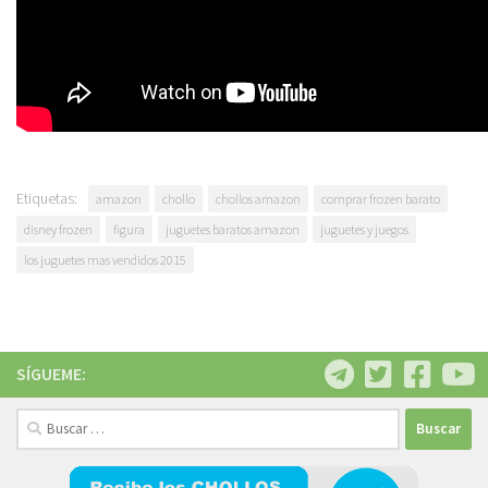
Etiquetas:
amazon
chollo
chollos amazon
comprar frozen barato
disney frozen
figura
juguetes baratos amazon
juguetes y juegos
los juguetes mas vendidos 2015
SÍGUEME:
Buscar: