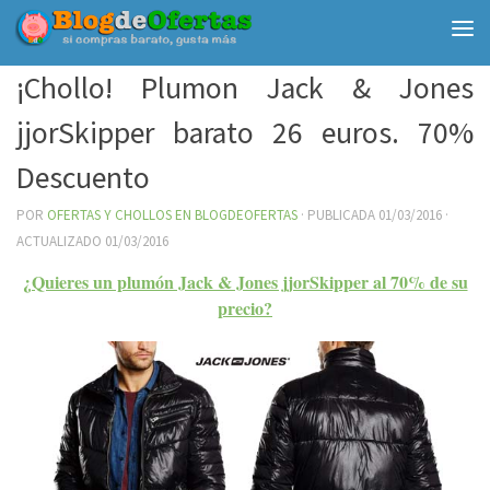
Debajo del contenido
¡Chollo! Plumon Jack & Jones
jjorSkipper barato 26 euros. 70%
Descuento
POR
OFERTAS Y CHOLLOS EN BLOGDEOFERTAS
· PUBLICADA
01/03/2016
·
ACTUALIZADO
01/03/2016
¿Quieres un plumón Jack & Jones jjorSkipper al 70% de su
precio?