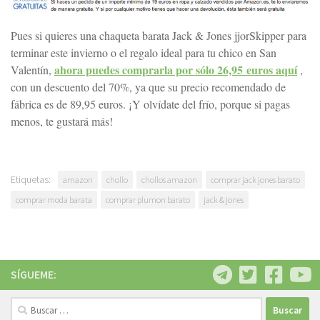
Pues si quieres una chaqueta barata Jack & Jones jjorSkipper para
terminar este invierno o el regalo ideal para tu chico en San
ahora puedes comprarla por sólo 26,95 euros aquí
Valentín,
,
con un descuento del 70%, ya que su precio recomendado de
fábrica es de 89,95 euros. ¡Y olvídate del frío, porque si pagas
menos, te gustará más!
Etiquetas:
amazon
chollo
chollos amazon
comprar jack jones barato
comprar moda barata
comprar plumon barato
jack & jones
SÍGUEME:
Buscar: