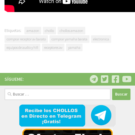
Etiquetas:
amazon
chollo
chollos amazon
comprar receptor av barato
comprar yamaha barata
electronica
equipos de audio y hifi
receptores av
yamaha
SÍGUEME:
Buscar: