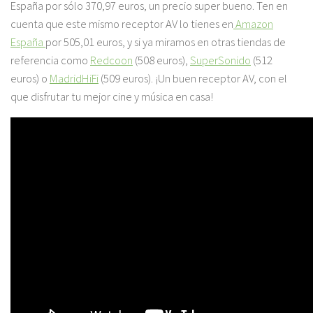
España por sólo 370,97 euros, un precio super bueno. Ten en
cuenta que este mismo receptor AV lo tienes en
Amazon
España
por 505,01 euros, y si ya miramos en otras tiendas de
referencia como
Redcoon
(508 euros),
SuperSonido
(512
euros) o
MadridHiFi
(509 euros). ¡Un buen receptor AV, con el
que disfrutar tu mejor cine y música en casa!