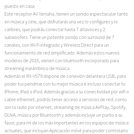
puesto en casa.
Este receptor AV Yamaha, tienen un
sonido espectacular tanto
en música y cine
, que disfrutarás una vez lo configures y lo
calibres, que podrás conectar hasta 7 altavoces y 2
subwoofers. Tiene un potente sonido con surround de 7
canales, con
Wi-Fi integrado
y Wireless Direct para un
funcionamiento de red simplificado. Además estos nuevos
modelos de 2015, vienen con
bluetooth
incorporado para
streaming inalámbrico de música.
Además el RX-V579 dispone de
conexión delantera USB
, para
poder tus pendrive con tu mejor música e incluso conectar tu
iPhone, iPad o iPod. Además gracias a su conectividad por wifi o
cable ethernet, podrás tener acceso a servicios de red, como
son la radio por internet, streaming de música AirPlay, Spotify,
DLNA, música por Bluetooth y además incluye un punto a su
favor, para mi de los más importantes en los equipos de música
actuales, que incluyan Aplicación móvil para poder controlarlo