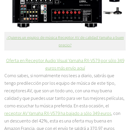
¿Quieres un equipo de música Receptor AV de calidad Yamaha a buen
precio?
Oferta en Receptor Audio Visual Yamaha RX-V579 por sólo 349
euros más envío aquí
Como sabes, si normalmente nos lees a diario, sabrás que
tengo predilección por los equipo de música de este tipo,
receptores AV, que son
un todo uno
, con una muy buena
calidad y que puedes usar tanto para ver tus mejores películas,
como escuchar tu música preferida. En esta ocasión, el
receptor AV Yamaha RX-V579 ha bajado a
sólo 349 euros
, con
un descuento del 42%, esta es una oferta muy buena en
Amazon Francia, que con el envío te saldrá a 370,97 euros