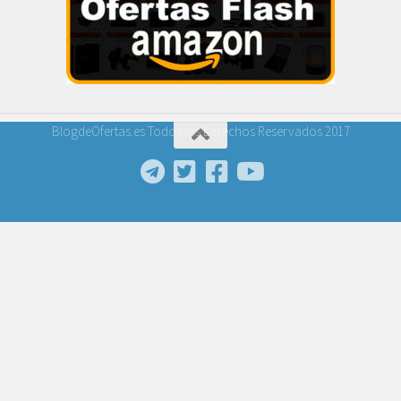
BlogdeOfertas.es Todos los Derechos Reservados 2017