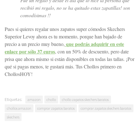
Fue un regalo y desde el día que lo hice la persona que
recibió mi regalo, no se ha quitado estas zapatillas! son
comodísimas !!
Pues si quieres regalar unos zapatos super cómodos Skechers
Superior Levoy ahora es tu momento, porque han bajado de
que podrás adquirir en este
precio a un precio muy bueno,
enlace por sólo 37 euros
, con un 50% de descuento, pero date
prisa que ahora mismo si están disponibles en todas las tallas. ¡Por
qué si pagas menos, te gustará más. Tus Chollos primero en
ChollosHOY!
Etiquetas:
amazon
chollo
chollo zapatos skechers baratos
chollos amazon
comprar zapatos baratos
comprar zapatos skechers baratos
skechers