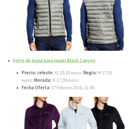
Forro de esquí para mujer Black Canyon
Precio: celeste:
XL 20,33 euros.
Negra:
M 17,01
euros.
Morada:
Xl 17,09 euros
Fecha Oferta:
17 Febrero 2016, 11:49