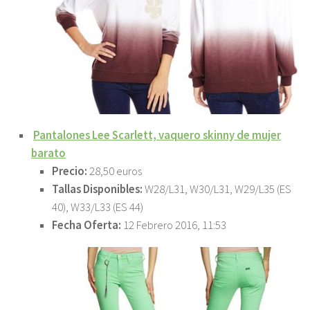
Pantalones Lee Scarlett, vaquero skinny de mujer
barato
Precio:
28,50 euros
Tallas Disponibles:
W28/L31, W30/L31, W29/L35 (ES
40), W33/L33 (ES 44)
Fecha Oferta:
12 Febrero 2016, 11:53