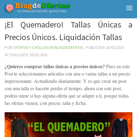
Debajo del contenido
¡El Quemadero! Tallas Únicas a
Precios Únicos. Liquidación Tallas
POR
OFERTAS Y CHOLLOS EN BLOGDEOFERTAS
· PUBLICADA
16/02/2016
·
ACTUALIZADO
18/02/2016
¿Quieres comprar tallas únicas a precios únicos?
Pues en este
Post te seleccionamos artículos con una o varias tallas a un precio
impresionante. Actualizado diariamente. Y es que crear un post
con una talla es hacerte perder el tiempo, ahora con este post,
podrás mirar si hay alguna oferta que se adapte a ti, porque todas
las ofertas vienen, con precio, talla y fecha.