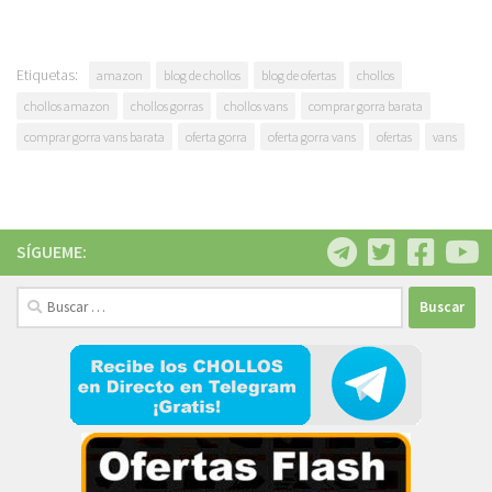
Etiquetas:
amazon
blog de chollos
blog de ofertas
chollos
chollos amazon
chollos gorras
chollos vans
comprar gorra barata
comprar gorra vans barata
oferta gorra
oferta gorra vans
ofertas
vans
SÍGUEME:
Buscar: