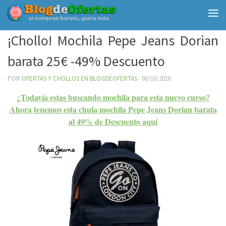
Debajo del contenido
¡Chollo! Mochila Pepe Jeans Dorian
barata 25€ -49% Descuento
POR
OFERTAS Y CHOLLOS EN BLOGDEOFERTAS
·
06/10/2016
¿Todavía estas buscando mochila para esta nuevo curso?
Ahora tenemos esta chula mochila Pepe Jeans Dorian barata
al 49% de Descuento aquí