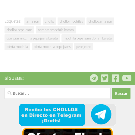
Etiquetas:
amazon
chollo
chollo mochilas
chollos amazon
chollos pepe jeans
comprar mochila barata
comprar mochila pepe jeans barata
mochila pepe jeans dorian barata
oferta mochila
oferta mochila pepe jeans
pepe jeans
SÍGUEME:
Buscar: