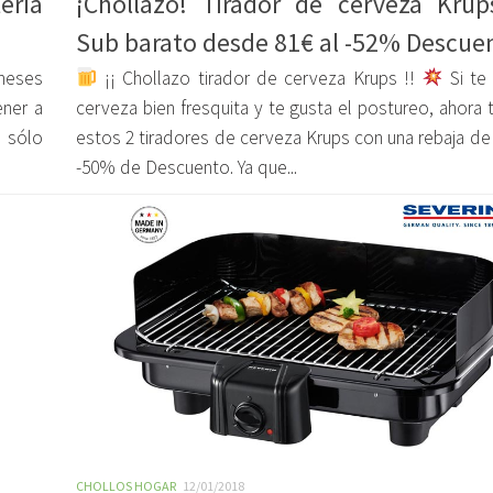
ería
¡Chollazo! Tirador de cerveza Kru
Sub barato desde 81€ al -52% Descue
meses
¡¡ Chollazo tirador de cerveza Krups !!
Si te 
ner a
cerveza bien fresquita y te gusta el postureo, ahora
, sólo
estos 2 tiradores de cerveza Krups con una rebaja de
-50% de Descuento. Ya que...
CHOLLOS HOGAR
12/01/2018