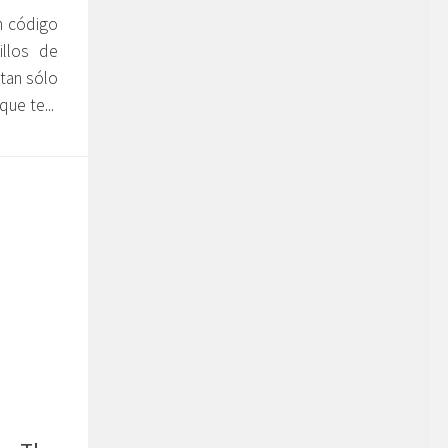
n código
illos de
 tan sólo
ue te...