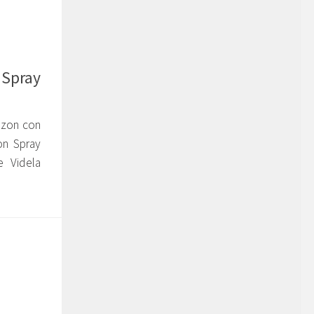
 Spray
azon con
on Spray
e Videla