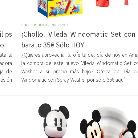
CHOLLOS HOGAR
20/12/2017
lips
¡Chollo! Vileda Windomatic Set con
to
barato 35€ Sólo HOY
ata al
¿Quieres aprovechar la oferta del día de hoy en Am
uadora
la compra de este nuevo Vileda Windomatic Set c
ja de
Washer a su precio más bajo? Oferta del Día d
esión
Windomatic con Spray Washer por sólo 35€ aquí....