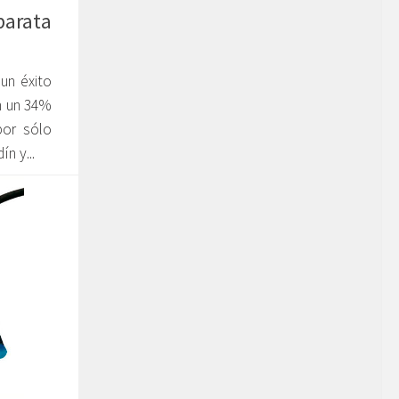
arata
un éxito
n un 34%
por sólo
n y...