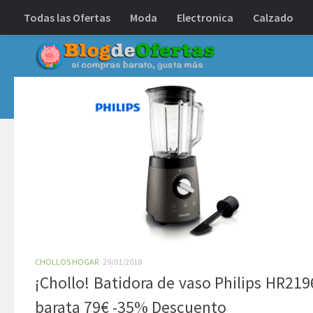
Todas las Ofertas
Moda
Electronica
Calzado
Debajo del contenido
CHOLLOS HOGAR
29/01/2018
¡Chollo! Batidora de vaso Philips HR219
barata 79€ -35% Descuento