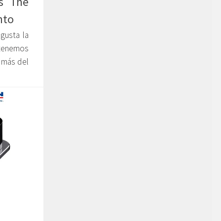
ps The
nto
gusta la
 tenemos
 más del