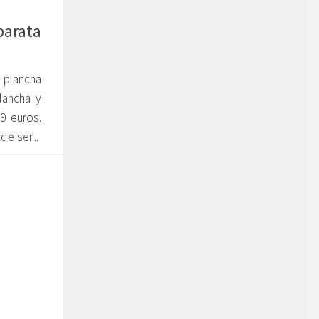
arata
 plancha
lancha y
9 euros.
e ser...