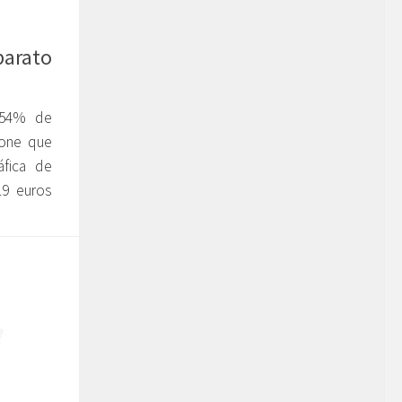
barato
l 54% de
pone que
áfica de
19 euros