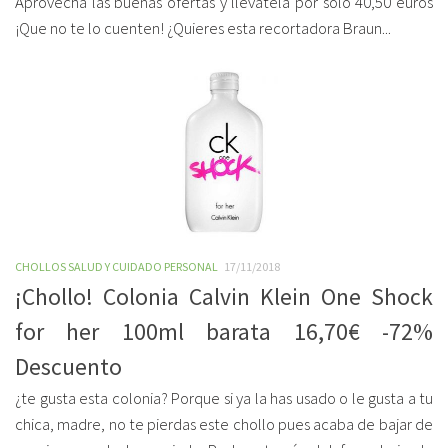
Aprovecha las buenas ofertas y llévatela por sólo 40,50 euros
¡Que no te lo cuenten! ¿Quieres esta recortadora Braun...
CHOLLOS SALUD Y CUIDADO PERSONAL
17/11/2018
¡Chollo! Colonia Calvin Klein One Shock
for her 100ml barata 16,70€ -72%
Descuento
¿te gusta esta colonia? Porque si ya la has usado o le gusta a tu
chica, madre, no te pierdas este chollo pues acaba de bajar de